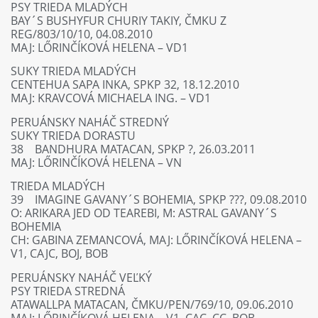
PSY TRIEDA MLADÝCH
BAY´S BUSHYFUR CHURIY TAKIY, ČMKU Z
REG/803/10/10, 04.08.2010
MAJ: LŐRINČÍKOVÁ HELENA – VD1
SUKY TRIEDA MLADÝCH
CENTEHUA SAPA INKA, SPKP 32, 18.12.2010
MAJ: KRAVCOVÁ MICHAELA ING. – VD1
PERUÁNSKY NAHÁČ STREDNÝ
SUKY TRIEDA DORASTU
38 BANDHURA MATACAN, SPKP ?, 26.03.2011
MAJ: LŐRINČÍKOVÁ HELENA – VN
TRIEDA MLADÝCH
39 IMAGINE GAVANY´S BOHEMIA, SPKP ???, 09.08.2010
O: ARIKARA JED OD TEAREBI, M: ASTRAL GAVANY´S
BOHEMIA
CH: GABINA ZEMANCOVÁ, MAJ: LŐRINČÍKOVÁ HELENA –
V1, CAJC, BOJ, BOB
PERUÁNSKY NAHÁČ VEĽKÝ
PSY TRIEDA STREDNÁ
ATAWALLPA MATACAN, ČMKU/PEN/769/10, 09.06.2010
MAJ: LŐRINČÍKOVÁ HELENA – V1, CAC, CC, BOB