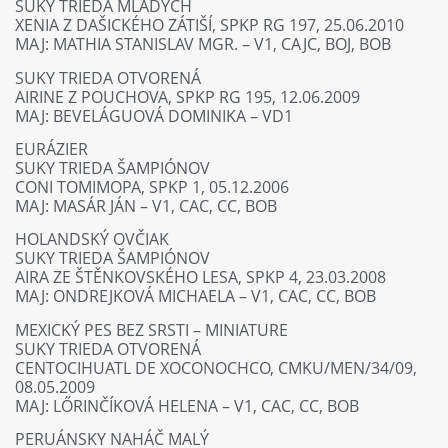
SUKY TRIEDA MLADÝCH
XENIA Z DAŠICKÉHO ZÁTIŠÍ, SPKP RG 197, 25.06.2010
MAJ: MATHIA STANISLAV MGR. – V1, CAJC, BOJ, BOB
SUKY TRIEDA OTVORENÁ
AIRINE Z POUCHOVA, SPKP RG 195, 12.06.2009
MAJ: BEVELÁGUOVÁ DOMINIKA – VD1
EURÁZIER
SUKY TRIEDA ŠAMPIÓNOV
CONI TOMIMOPA, SPKP 1, 05.12.2006
MAJ: MASÁR JÁN – V1, CAC, CC, BOB
HOLANDSKÝ OVČIAK
SUKY TRIEDA ŠAMPIÓNOV
AIRA ZE ŠTĚNKOVSKÉHO LESA, SPKP 4, 23.03.2008
MAJ: ONDREJKOVÁ MICHAELA – V1, CAC, CC, BOB
MEXICKÝ PES BEZ SRSTI – MINIATURE
SUKY TRIEDA OTVORENÁ
CENTOCIHUATL DE XOCONOCHCO, CMKU/MEN/34/09,
08.05.2009
MAJ: LŐRINČÍKOVÁ HELENA – V1, CAC, CC, BOB
PERUÁNSKY NAHÁČ MALÝ