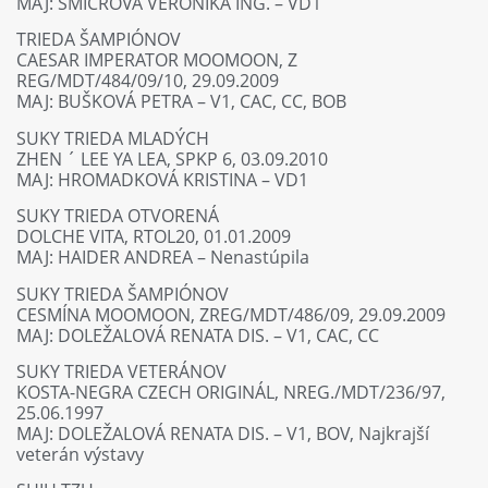
MAJ: ŠMICROVÁ VERONIKA ING. – VD1
TRIEDA ŠAMPIÓNOV
CAESAR IMPERATOR MOOMOON, Z
REG/MDT/484/09/10, 29.09.2009
MAJ: BUŠKOVÁ PETRA – V1, CAC, CC, BOB
SUKY TRIEDA MLADÝCH
ZHEN ´ LEE YA LEA, SPKP 6, 03.09.2010
MAJ: HROMADKOVÁ KRISTINA – VD1
SUKY TRIEDA OTVORENÁ
DOLCHE VITA, RTOL20, 01.01.2009
MAJ: HAIDER ANDREA – Nenastúpila
SUKY TRIEDA ŠAMPIÓNOV
CESMÍNA MOOMOON, ZREG/MDT/486/09, 29.09.2009
MAJ: DOLEŽALOVÁ RENATA DIS. – V1, CAC, CC
SUKY TRIEDA VETERÁNOV
KOSTA-NEGRA CZECH ORIGINÁL, NREG./MDT/236/97,
25.06.1997
MAJ: DOLEŽALOVÁ RENATA DIS. – V1, BOV, Najkrajší
veterán výstavy