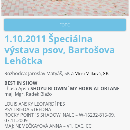
FOTO
1.10.2011 Špeciálna
výstava psov, Bartošova
Lehôtka
Rozhodca: Jaroslav Matyáš, SK a
Viera Vítková, SK
BEST IN SHOW
Lhasa Apso
SHOYU BLOWIN´MY HORN AT ORLANE
maj: Mgr. Radek Blažo
LOUISIANSKY LEOPARDÍ PES
PSY TRIEDA STREDNÁ
ROCKY POINT´S SHADOW, NALC – W-16232-815-09,
07.11.2009
MAJ: NEMEČKAYOVÁ ANNA – V1, CAC, CC