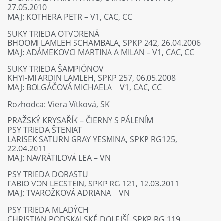
27.05.2010
MAJ: KOTHERA PETR – V1, CAC, CC
SUKY TRIEDA OTVORENÁ
BHOOMI LAMLEH SCHAMBALA, SPKP 242, 26.04.2006
MAJ: ADÁMEKOVCI MARTINA A MILAN – V1, CAC, CC
SUKY TRIEDA ŠAMPIÓNOV
KHYI-MI ARDIN LAMLEH, SPKP 257, 06.05.2008
MAJ: BOLGÁČOVÁ MICHAELA V1, CAC, CC
Rozhodca: Viera Vítková, SK
PRAŽSKÝ KRYSAŘÍK – ČIERNY S PÁLENÍM
PSY TRIEDA ŠTENIAT
LARISEK SATURN GRAY YESMINA, SPKP RG125,
22.04.2011
MAJ: NAVRÁTILOVÁ LEA – VN
PSY TRIEDA DORASTU
FABIO VON LECSTEIN, SPKP RG 121, 12.03.2011
MAJ: TVAROŽKOVÁ ADRIANA VN
PSY TRIEDA MLADÝCH
CHRISTIAN PODSKALSKÉ DOLEJŠÍ, SPKP RG 119,