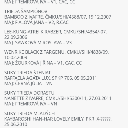
MAJ: FREMROVÁ IVA – V1, CAC, CC
TRIEDA ŠAMPIÓNOV
BAMBOO Z IVAFRE, ČMKU/SHI/4588/07, 19.12.2007
MAJ: FIALOVÁ JANA – V2, R.CAC
LEE-KUNG-ATREI KIRABZER, CMKU/SHI/4354/-07,
22.09.2006
MAJ: SAWKOVÁ MIROSLAVA – V3
WENRIKE BLACK Z TARGENU, CMKU/SHI/4838/09,
10.02.2009
MAJ: ŽOURKOVÁ JIŘINA – V1, CAC, CC
SUKY TRIEDA ŠTENIAT
RAFFAELA AGÁTA LUX, SPKP 705, 05.05.2011
MAJ: ČERNÁ JÚLIA – VN
SUKY TRIEDA DORASTU
NANETTE Z IVAFRE, CMKU/SHI/5300/11, 27.03.2011
MAJ: FREMROVÁ IVA – VN
SUKY TRIEDA MLADÝCH
KAYBAROSHI HAN-HAR LOVELY EMILY, PKR IX-?????,
25.06.2010