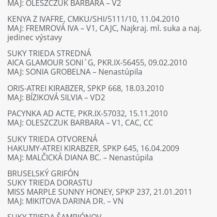
MAJ: OLESZCZUK BARBARA – V2
KENYA Z IVAFRE, CMKU/SHI/5111/10, 11.04.2010
MAJ: FREMROVÁ IVA – V1, CAJC, Najkraj. ml. suka a naj.
jedinec výstavy
SUKY TRIEDA STREDNÁ
AICA GLAMOUR SONI`G, PKR.IX-56455, 09.02.2010
MAJ: SONIA GROBELNA – Nenastúpila
ORIS-ATREI KIRABZER, SPKP 668, 18.03.2010
MAJ: BÍZIKOVÁ SILVIA – VD2
PACYNKA AD ACTE, PKR.IX-57032, 15.11.2010
MAJ: OLESZCZUK BARBARA – V1, CAC, CC
SUKY TRIEDA OTVORENÁ
HAKUMY-ATREI KIRABZER, SPKP 645, 16.04.2009
MAJ: MALČICKÁ DIANA BC. – Nenastúpila
BRUSELSKÝ GRIFÓN
SUKY TRIEDA DORASTU
MISS MARPLE SUNNY HONEY, SPKP 237, 21.01.2011
MAJ: MIKITOVA DARINA DR. – VN