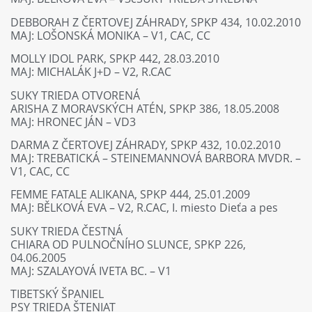
DEBBORAH Z ČERTOVEJ ZÁHRADY, SPKP 434, 10.02.2010
MAJ: LOŠONSKÁ MONIKA – V1, CAC, CC
MOLLY IDOL PARK, SPKP 442, 28.03.2010
MAJ: MICHALÁK J+D – V2, R.CAC
SUKY TRIEDA OTVORENÁ
ARISHA Z MORAVSKÝCH ATÉN, SPKP 386, 18.05.2008
MAJ: HRONEC JÁN – VD3
DARMA Z ČERTOVEJ ZÁHRADY, SPKP 432, 10.02.2010
MAJ: TREBATICKÁ – STEINEMANNOVÁ BARBORA MVDR. –
V1, CAC, CC
FEMME FATALE ALIKANA, SPKP 444, 25.01.2009
MAJ: BĚLKOVÁ EVA – V2, R.CAC, I. miesto Dieťa a pes
SUKY TRIEDA ČESTNÁ
CHIARA OD PULNOČNÍHO SLUNCE, SPKP 226,
04.06.2005
MAJ: SZALAYOVÁ IVETA BC. – V1
TIBETSKÝ ŠPANIEL
PSY TRIEDA ŠTENIAT