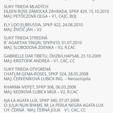
SUKY TRIEDA MLADÝCH
EILEEN ROSE ZÁMOCKÁ ZÁHRADA, SPKP 429, 15.10.2010
MAJ: PETŐCZOVÁ OĽGA – V1, CAJC, BOJ
ELY LOO ELBRUSSIA, SPKP 422, 24.08.2010
MAJ: ŽIVČIČ JÁN – V2
SUKY TRIEDA STREDNÁ
B´AGARTHA TINGRI, SPKP410, 01.07.2010
MAJ: SLOBODOVÁ ZDENKA – V2, R.CAC
GABRIELLE DAR TIBETU, ÖHZB/LHAP548, 23.10.2009
MAJ: KRISTOFIK ANDREA – V1, CAC, CC
SUKY TRIEDA OTVORENÁ
CHATUM GEMA-ROSES, SPKP 324, 28.05.2008
MAJ: ČERVENÍKOVÁ ĽUBICA ING. – Nenastúpila
KHARMA IVEPET, SPKP 308, 06.03.2008
MAJ: KEDROVÁ ĽUBICA MGR – V2, R.CAC
KJA-LA AGATA LUX, SPKP 340, 07.07.2008
O: JULAI NUN BYAMS, M: LA PERLA NEGRA AGATA LUX
CH: ČERNÁ MAJ: ČERNÁ JÚLIA V1, CAC, CC