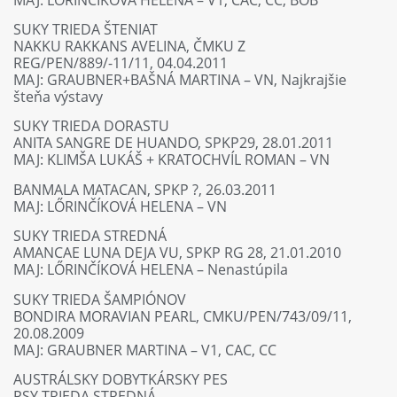
SUKY TRIEDA ŠTENIAT
NAKKU RAKKANS AVELINA, ČMKU Z
REG/PEN/889/-11/11, 04.04.2011
MAJ: GRAUBNER+BAŠNÁ MARTINA – VN, Najkrajšie
šteňa výstavy
SUKY TRIEDA DORASTU
ANITA SANGRE DE HUANDO, SPKP29, 28.01.2011
MAJ: KLIMŠA LUKÁŠ + KRATOCHVÍL ROMAN – VN
BANMALA MATACAN, SPKP ?, 26.03.2011
MAJ: LŐRINČÍKOVÁ HELENA – VN
SUKY TRIEDA STREDNÁ
AMANCAE LUNA DEJA VU, SPKP RG 28, 21.01.2010
MAJ: LŐRINČÍKOVÁ HELENA – Nenastúpila
SUKY TRIEDA ŠAMPIÓNOV
BONDIRA MORAVIAN PEARL, CMKU/PEN/743/09/11,
20.08.2009
MAJ: GRAUBNER MARTINA – V1, CAC, CC
AUSTRÁLSKY DOBYTKÁRSKY PES
PSY TRIEDA STREDNÁ