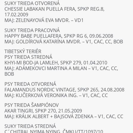
SUKY TRIEDA OTVORENÁ
CHESSIE LABAKAN PUELLA FERA, SPKP REG.8,
17.02.2009
MAJ: ZELENAYOVÁ EVA MVDR. – VD1
SUKY TRIEDA PRACOVNÁ
HAPPY BABE PUELLAFERA, SPKP RG 6, 09.06.2008
MAJ: GOLDÍROVÁ KATARÍNA MVDR. – V1, CAC, CC, BOB
TIBETSKÝ TERIÉR
PSY TRIEDA STREDNÁ
KHYI-MI BOD-JA LAMLEH, SPKP 279, 01.04.2010
MAJ: ADÁMEKOVCI MARTINA A MILAN – V1, CAC, CC,
BOB
PSY TRIEDA OTVORENÁ
FALAMANDUS NORDIC VINTAGE, SPKP 265, 24.08.2008
MAJ: KUČERKOVÁ VERONIKA ING. – V1, CAC, CC
PSY TRIEDA ŠAMPIÓNOV
AKAR TINGRI, SPKP 270, 21.05.2009
MAJ: KRÁLIK ALBERT + BAJSOVÁ ZDENKA – V1, CAC, CC
SUKY TRIEDA STREDNÁ
C´CHITRAL NYIMA NYING, ČMKU/TT/1097/10,