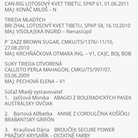
CAN-RIG LOTOSOVÝ KVET TIBETU, SPKP 61, 01.06.2011
MAJ: KOVÁČ MILOŠ – N
TRIEDA MLADÝCH
BRI ZHAL LOTOSOVÝ KVET TIBETU, SPKP 58, 16.10.2010
MAJ: VISOLAJSKÁ INGRID – Nenastúpil
P´ZAZZ BROWN SUGAR, CMKU/TS/1376/-11/10,
27.08.2010
MAJ: KRCHŇÁČKOVÁ OTMARA ING. – V1, CAJC, BOJ, BOB
SUKY TRIEDA OTVORENÁ
CALLISTO PERLA MAHAGON, CMKU/TS/997/07,
03.06.2009
MAJ: PECHOVÁ ELENA – V1
Súťaž Mladý vystavovateľ
1. Jaššová Monika ABAGIO Z BOLERADICKÝCH PASEK
AUSTRÁLSKY OVČIAK
2. Bartová Alžbetka ANNIE Z CORDULČINA KOŠÍČKU
BRABANTSKÝ GRIFÓN
3. Kraušová Dária BROUČEK SECURE POWER
PRAŽSKÝ KRYSAŘÍK – OSTATNÉ FARBY