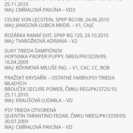
25.11.2010
MAJ: CMÍRALOVÁ PAVLÍNA – VD3
CELINE VON LECSTEIN, SPKP RG108, 24.06.2010
MAJ: JANIGOVÁ ĽUBICA MVDR. – V1, CAJC
ROZÁRKA RANNÍ SVIT, SPKP RG 120, 24.10.2010
MAJ: TVAROŽKOVÁ ADRIANA – V2
SUKY TRIEDA ŠAMPIÓNOV
HOPSINKA PROPER PUPPY, NREG/PK/3239/09,
16.04.2009
MAJ: BŐHMOVÁ MILUŠE ING. – V1, CAC, CC, BOB
PRAŽSKÝ KRYSAŘÍK – OSTATNÉ FARBYcPSY TRIEDA
MLADÝCH
BROUČEK SECURE POWER, ČMKU REG/PK/3725/10,
25.11.2010
MAJ: KRAUŠOVÁ ĽUDMILA – VD
PSY TRIEDA OTVORENÁ
QUENTIN TARANTINO FEDAR, ČMKU NREG/PK/3339/09,
30.07.2009
MAJ: CMÍRALOVÁ PAVLÍNA – VD