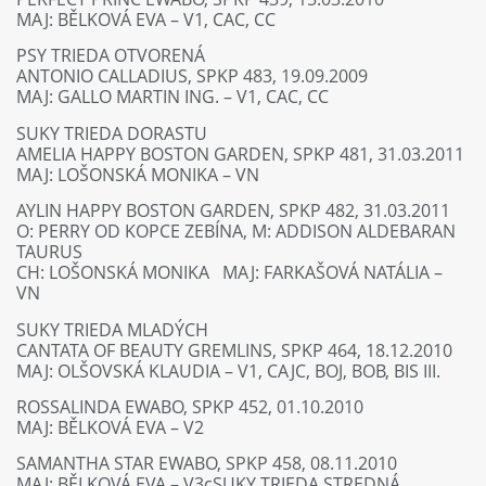
MAJ: BĚLKOVÁ EVA – V1, CAC, CC
PSY TRIEDA OTVORENÁ
ANTONIO CALLADIUS, SPKP 483, 19.09.2009
MAJ: GALLO MARTIN ING. – V1, CAC, CC
SUKY TRIEDA DORASTU
AMELIA HAPPY BOSTON GARDEN, SPKP 481, 31.03.2011
MAJ: LOŠONSKÁ MONIKA – VN
AYLIN HAPPY BOSTON GARDEN, SPKP 482, 31.03.2011
O: PERRY OD KOPCE ZEBÍNA, M: ADDISON ALDEBARAN
TAURUS
CH: LOŠONSKÁ MONIKA MAJ: FARKAŠOVÁ NATÁLIA –
VN
SUKY TRIEDA MLADÝCH
CANTATA OF BEAUTY GREMLINS, SPKP 464, 18.12.2010
MAJ: OLŠOVSKÁ KLAUDIA – V1, CAJC, BOJ, BOB, BIS III.
ROSSALINDA EWABO, SPKP 452, 01.10.2010
MAJ: BĚLKOVÁ EVA – V2
SAMANTHA STAR EWABO, SPKP 458, 08.11.2010
MAJ: BĚLKOVÁ EVA – V3cSUKY TRIEDA STREDNÁ