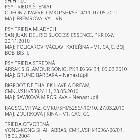
SHIH-TZU
PSY TRIEDA ŠTENIAT
ODEON Z IVAFRE, CMKU/SHI/5314/11, 07.05.2011
MAJ: FREMROVÁ IVA – VN
PSY TRIEDA MLADÝCH
SAN JUAN DEL RIO SUCCESS ESSENCE, PKR IX-?,
20.11.2010
MAJ: POLICAROVI VÁCLAV+KATEŘINA – V1, CAJC, BOJ,
BOB, BIS II.
PSY TRIEDA STREDNÁ
ARRAKIS GLAMOUR SONIG, PKR.IX-56434, 09.02.2010
MAJ: GRUND BARBARA – Nenastúpil
BIGFOOT DE THALEK HAVE A DREAM,
CMKU/SHI/5302/-11, 23.05.2010
MAJ: SAWKOVÁ MIROSLAVA – Nenastúpil
RAGSOL VITYAZ, CMKU/SHI/5256/-10/10, 27.03.2010
MAJ: ŽOURKOVÁ JIŘINA – V1, CAC, CC
TRIEDA OTVORENÁ
VONG-KONG SHAH ABBAS, CMKU/SHI/4096/-06/04,
18.05.2004