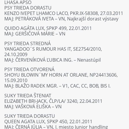
LHASA APSO
PSY TRIEDA DORASTU
KENZO IVEPET LHAMCO LACO, PKR.IX-58308, 27.03.2011
MAJ: PETRÁKOVÁ IVETA – VN, Najkrajší dorast výstavy
QUIDO AGÁTA LUX, SPKP 499, 22.01.2011
MAJ: GERŠIČOVÁ MÁRIE – VN
PSY TRIEDA STREDNÁ
YANGADOO´S RUMOUR HAS IT, SE2754/2010,
24.10.2009
MAJ: ČERVENÍKOVÁ ĽUBICA ING. – Nenastúpil
PSY TRIEDA OTVORENÁ
SHOYU BLOWIN´MY HORN AT ORLANE, NP24413606,
15.09.2010
MAJ: BLAŽO RADEK MGR. – V1, CAC, CC, BOB, BIS I.
SUKY TRIEDA ŠTENIAT
ELIZABETH BRI-JACK, ČLP/LA/ 3240, 22.04.2011
MAJ: VAŠKOVÁ ELIŠKA – VN
SUKY TRIEDA DORASTU
QUEEN AGATA LUX, SPKP 450, 22.01.2011
MAJ: ČERNÁ JÚLIA – VN, I. miesto Junior handling