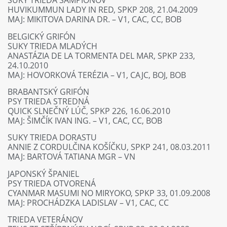
SUKY TRIEDA ŠAMPIÓNOV
HUVIKUMMUN LADY IN RED, SPKP 208, 21.04.2009
MAJ: MIKITOVA DARINA DR. – V1, CAC, CC, BOB
BELGICKÝ GRIFÓN
SUKY TRIEDA MLADÝCH
ANASTÁZIA DE LA TORMENTA DEL MAR, SPKP 233,
24.10.2010
MAJ: HOVORKOVÁ TERÉZIA – V1, CAJC, BOJ, BOB
BRABANTSKÝ GRIFÓN
PSY TRIEDA STREDNÁ
QUICK SLNEČNÝ LÚČ, SPKP 226, 16.06.2010
MAJ: ŠIMČÍK IVAN ING. – V1, CAC, CC, BOB
SUKY TRIEDA DORASTU
ANNIE Z CORDULČINA KOŠÍČKU, SPKP 241, 08.03.2011
MAJ: BARTOVÁ TATIANA MGR – VN
JAPONSKÝ ŠPANIEL
PSY TRIEDA OTVORENÁ
CYANMAR MASUMI NO MIRYOKO, SPKP 33, 01.09.2008
MAJ: PROCHÁDZKA LADISLAV – V1, CAC, CC
TRIEDA VETERÁNOV