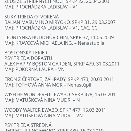
ZEUS ZE STŘÍBRNÝCH NOCÍ, SPKP 22, 20.04.2003
MAJ: PROCHÁDZKA LADISLAV – V1
SUKY TRIEDA OTVORENÁ
BALIAN MASUMI NO MIRYOKO, SPKP 31, 29.03.2007
MAJ: PROCHÁDZKA LADISLAV – V1, CAC, CC
LEONTYNKA BUDDHŮV CHIN, SPKP 37, 11.05.2009
MAJ: KRAVCOVÁ MICHAELA ING. – Nenastúpila
BOSTONSKÝ TERIER
PSY TRIEDA DORASTU
ALEX HAPPY BOSTON GARDEN, SPKP 479, 31.03.2011
MAJ: POKORNÁ LAURA – VN
ERON Z ČERTOVEJ ZÁHRADY, SPKP 473, 20.03.2011
MAJ: TOTHOVÁ ANNA MGR – Nenastúpil
WISH BE WONDERFUL EWABO, SPKP 478, 15.03.2011
MAJ: MATUŠKOVÁ NINA MUDR. – N
WOODY WALTER EWABO, SPKP 477, 15.03.2011
MAJ: MATUŠKOVÁ NINA MUDR. – VN
PSY TRIEDA STREDNÁ
PERFECT PRINC EWABO, SPKP 439, 15.03.2010