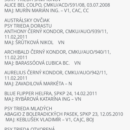
ALICE BEL COLPO, CMKU/ACD/591/08, 03.07.2008
MAJ: MURÍN MARIÁN ING. – V1, CAC, CC
AUSTRÁLSKY OVČIAK
PSY TRIEDA DORASTU
ANTHONY ČERNÝ KONDOR, CMKU/AUO/939/11,
11.02.2011
MAJ: ŠRŮTKOVÁ NIKOL VN
ARCHIBALD ČERNÝ KONDOR, CMKU/AUO/940/11,
11.02.2011
MAJ: BARASSÓOVÁ ĽUBICA BC. VN
AURELIUS ČERNÝ KONDOR, CMKU/AUO/942/11,
11.02.2011
MAJ: ZAVADILOVÁ MARKÉTA – N
BLUE FLIPPER HELFRA, SPKP 24, 14.02.2011
MAJ: RYBÁROVÁ KATARÍNA ING – VN
PSY TRIEDA MLADÝCH
ABAGIO Z BOLERADICKÝCH PASEK, SPKP 23, 12.05.2010
MAJ: KEBLUŠEK VLADIMÍR – V1, CAJC, BOJ
PSY TRIEDA OTVORENÁ