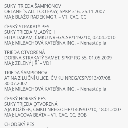
SUKY TRIEDA ŠAMPIÓNOV
ORLANE´S ALL TOO EASY, SPKP 316, 25.11.2007
MAJ: BLAŽO RADEK MGR. – V1, CAC, CC
ČESKÝ STRAKATÝ PES
SUKY TRIEDA MLADÝCH
ELITA DAKAM, ČMKU NREG/CSP/1192/10, 02.04.2010
MAJ: MILBACHOVÁ KATEŘINA ING. – Nenastúpila
TRIEDA OTVORENÁ
DORINA STRAKATÝ SAMET, SPKP RG 55, 01.05.2009
MAJ: ZELENÝ JIŘÍ – VD1
TRIEDA ŠAMPIÓNOV
ATINA Z LUČNÍ ULICE, ČMKU NREG/CSP/913/07/08,
30.07.2007
MAJ: MILBACHOVÁ KATEŘINA ING. – Nenastúpila
ČESKÝ HORSKÝ PES
SUKY TRIEDA OTVORENÁ
AJA KOŽÍŠEK, ČMKU NREG/CHP/1409/07/10, 18.01.2007
MAJ: LACOVA BEÁTA – V1, CAC, CC, BOB
CHODSKÝ PES