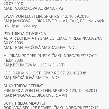
20.07.2010
MAJ: TVAROŽKOVÁ ADRIANA – V2
EWAN VON LECSTEIN, SPKP RG 112, 10.09.2010
MAJ: JANIGOVÁ ĽUBICA MVDR. – V1, CAJC, BOJ, Najkrajší
mladý pes výstavy
PSY TRIEDA OTVORENÁ
ALTAIR BOHEMIA PYGMÁIOS, CMKU N REG/PK/3382/09,
30.09.2009
MAJ: TRANTARIČOVÁ MAGDALÉNA – VD2
HURIKÁN PROPER PUPPY, ČMKU NREG/PK/3237/09,
16.04.2009
MAJ: BŐHMOVÁ MILUŠE ING. – VD1
IGGI DAR MINULOSTI, SPKP RG 97, 29.10.2008
MAJ: SEČKÁROVÁ MARTA – VD3
SUKY TRIEDA ŠTENIAT
FREDERICA VON LECSTEIN, SPKP RG 123, 12.03.2011
MAJ: JANIGOVÁ ĽUBICA MVDR. – VN
SUKY TRIEDA MLADÝCH
BORŮVKA SECURE POWER, ČMKU NREG/PK/3727/10,