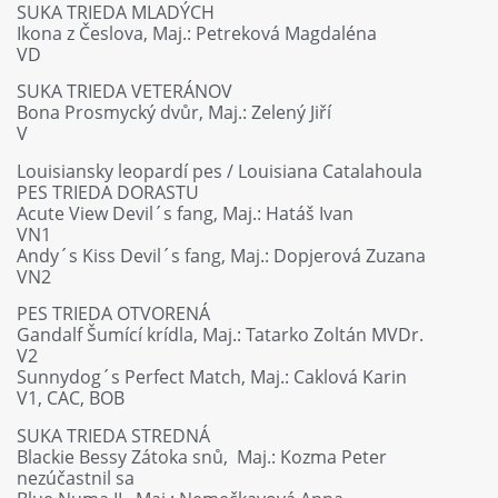
SUKA TRIEDA MLADÝCH
Ikona z Česlova, Maj.: Petreková Magdaléna
VD
SUKA TRIEDA VETERÁNOV
Bona Prosmycký dvůr, Maj.: Zelený Jiří
V
Louisiansky leopardí pes / Louisiana Catalahoula
PES TRIEDA DORASTU
Acute View Devil´s fang, Maj.: Hatáš Ivan
VN1
Andy´s Kiss Devil´s fang, Maj.: Dopjerová Zuzana
VN2
PES TRIEDA OTVORENÁ
Gandalf Šumící krídla, Maj.: Tatarko Zoltán MVDr.
V2
Sunnydog´s Perfect Match, Maj.: Caklová Karin
V1, CAC, BOB
SUKA TRIEDA STREDNÁ
Blackie Bessy Zátoka snů, Maj.: Kozma Peter
nezúčastnil sa