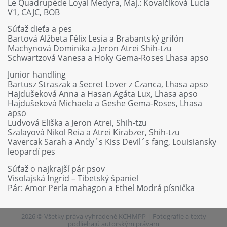
Le Quadrupéde Loyal Medyra, Maj.: Kovalčíková Lucia
V1, CAJC, BOB
Súťaž dieťa a pes
Bartová Alžbeta Félix Lesia a Brabantský grifón
Machynová Dominika a Jeron Atrei Shih-tzu
Schwartzová Vanesa a Hoky Gema-Roses Lhasa apso
Junior handling
Bartusz Straszak a Secret Lover z Czanca, Lhasa apso
Hajdušeková Anna a Hasan Agáta Lux, Lhasa apso
Hajdušeková Michaela a Geshe Gema-Roses, Lhasa
apso
Ludvová Eliška a Jeron Atrei, Shih-tzu
Szalayová Nikol Reia a Atrei Kirabzer, Shih-tzu
Vavercak Sarah a Andy´s Kiss Devil´s fang, Louisiansky
leopardí pes
Súťaž o najkrajší pár psov
Visolajská Ingrid – Tibetský španiel
Pár: Amor Perla mahagon a Ethel Modrá písnička
2026 © Všetky práva vyhradené KCHMPP | Fotografie a texty
podliehajú autorským právam