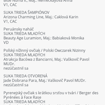
Blue Numa II., Maj.: Nemečkayová Anna
V1, CAC
SUKA TRIEDA ŠAMPIÓNOV
Arizona Charming Line, Maj.: Caklová Karin
V1, CAC
Peruánsky naháč
SUKA TRIEDA MLADÝCH
Beauty Age Luramion, Maj.: Babiaková Monika
VD
Poľský nížinný ovčiak / Polski Owczarek Nizinny
SUKA TRIEDA MLADÝCH
Atrakcja Bacówa z Banciarni, Maj.: Vaškovič Pavol
MUDr.
nezúčastnil sa
SUKA TRIEDA OTVORENÁ
Jade Dobrana Para, Maj.: Vaškovič Pavol MUDr.
nezúčastnil sa
Pyrenejský ovčiak s krátkou srsťou v tvári / Berger des
Pyrénées á Face Rase
SUKA TRIEDA MLADÝCH