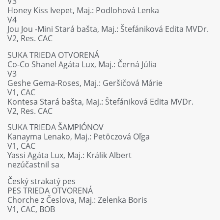
V3
Honey Kiss Ivepet, Maj.: Podlohová Lenka
V4
Jou Jou -Mini Stará bašta, Maj.: Štefániková Edita MVDr.
V2, Res. CAC
SUKA TRIEDA OTVORENÁ
Co-Co Shanel Agáta Lux, Maj.: Černá Júlia
V3
Geshe Gema-Roses, Maj.: Geršičová Márie
V1, CAC
Kontesa Stará bašta, Maj.: Štefániková Edita MVDr.
V2, Res. CAC
SUKA TRIEDA ŠAMPIÓNOV
Kanayma Lenako, Maj.: Petöczová Oľga
V1, CAC
Yassi Agáta Lux, Maj.: Králik Albert
nezúčastnil sa
Český strakatý pes
PES TRIEDA OTVORENÁ
Chorche z Česlova, Maj.: Zelenka Boris
V1, CAC, BOB