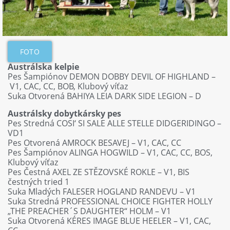
FOTO
Austrálska kelpie
Pes Šampiónov DEMON DOBBY DEVIL OF HIGHLAND –
V1, CAC, CC, BOB, Klubový víťaz
Suka Otvorená BAHIYA LEIA DARK SIDE LEGION – D
Austrálsky dobytkársky pes
Pes Stredná COSI‘ SI SALE ALLE STELLE DIDGERIDINGO –
VD1
Pes Otvorená AMROCK BESAVEJ – V1, CAC, CC
Pes Šampiónov ALINGA HOGWILD – V1, CAC, CC, BOS,
Klubový víťaz
Pes Čestná AXEL ZE STĚZOVSKÉ ROKLE – V1, BIS
čestných tried 1
Suka Mladých FALESER HOGLAND RANDEVU – V1
Suka Stredná PROFESSIONAL CHOICE FIGHTER HOLLY
„THE PREACHER´S DAUGHTER“ HOLM – V1
Suka Otvorená KÉRES IMAGE BLUE HEELER – V1, CAC,