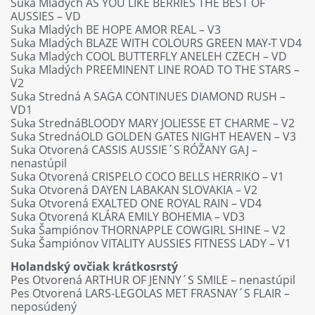
Suka Mladých AS YOU LIKE BERRIES THE BEST OF
AUSSIES – VD
Suka Mladých BE HOPE AMOR REAL – V3
Suka Mladých BLAZE WITH COLOURS GREEN MAY-T VD4
Suka Mladých COOL BUTTERFLY ANELEH CZECH – VD
Suka Mladých PREEMINENT LINE ROAD TO THE STARS –
V2
Suka Stredná A SAGA CONTINUES DIAMOND RUSH –
VD1
Suka StrednáBLOODY MARY JOLIESSE ET CHARME – V2
Suka StrednáOLD GOLDEN GATES NIGHT HEAVEN – V3
Suka Otvorená CASSIS AUSSIE´S RÓŽANY GAJ –
nenastúpil
Suka Otvorená CRISPELO COCO BELLS HERRIKO – V1
Suka Otvorená DAYEN LABAKAN SLOVAKIA – V2
Suka Otvorená EXALTED ONE ROYAL RAIN – VD4
Suka Otvorená KLÁRA EMILY BOHEMIA – VD3
Suka Šampiónov THORNAPPLE COWGIRL SHINE – V2
Suka Šampiónov VITALITY AUSSIES FITNESS LADY – V1
Holandský ovčiak krátkosrstý
Pes Otvorená ARTHUR OF JENNY´S SMILE – nenastúpil
Pes Otvorená LARS-LEGOLAS MET FRASNAY´S FLAIR –
neposúdený