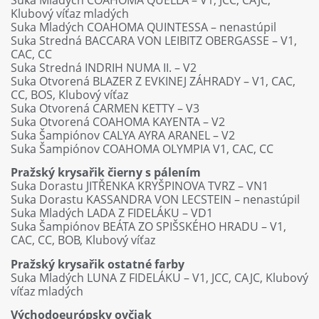
Klubový víťaz mladých
Suka Mladých COAHOMA QUINTESSA – nenastúpil
Suka Stredná BACCARA VON LEIBITZ OBERGASSE – V1,
CAC, CC
Suka Stredná INDRIH NUMA II. – V2
Suka Otvorená BLAZER Z EVKINEJ ZÁHRADY – V1, CAC,
CC, BOS, Klubový víťaz
Suka Otvorená CARMEN KETTY – V3
Suka Otvorená COAHOMA KAYENTA – V2
Suka Šampiónov CALYA AYRA ARANEL – V2
Suka Šampiónov COAHOMA OLYMPIA V1, CAC, CC
Pražský krysařik čierny s pálením
Suka Dorastu JITŘENKA KRYŠPINOVA TVRZ – VN1
Suka Dorastu KASSANDRA VON LECSTEIN – nenastúpil
Suka Mladých LADA Z FIDELÁKU – VD1
Suka Šampiónov BEÁTA ZO SPIŠSKÉHO HRADU – V1,
CAC, CC, BOB, Klubový víťaz
Pražský krysařik ostatné farby
Suka Mladých LUNA Z FIDELÁKU – V1, JCC, CAJC, Klubový
víťaz mladých
Východoeurópsky ovčiak