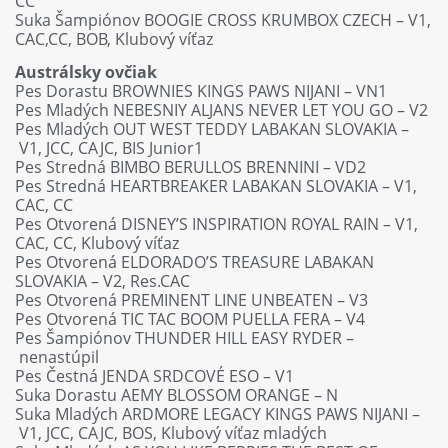
CC
Suka Šampiónov BOOGIE CROSS KRUMBOX CZECH – V1,
CAC,CC, BOB, Klubový víťaz
Austrálsky ovčiak
Pes Dorastu BROWNIES KINGS PAWS NIJANI – VN1
Pes Mladých NEBESNIY ALJANS NEVER LET YOU GO – V2
Pes Mladých OUT WEST TEDDY LABAKAN SLOVAKIA –
V1, JCC, CAJC, BIS Junior1
Pes Stredná BIMBO BERULLOS BRENNINI – VD2
Pes Stredná HEARTBREAKER LABAKAN SLOVAKIA – V1,
CAC, CC
Pes Otvorená DISNEY’S INSPIRATION ROYAL RAIN – V1,
CAC, CC, Klubový víťaz
Pes Otvorená ELDORADO’S TREASURE LABAKAN
SLOVAKIA – V2, Res.CAC
Pes Otvorená PREMINENT LINE UNBEATEN – V3
Pes Otvorená TIC TAC BOOM PUELLA FERA – V4
Pes Šampiónov THUNDER HILL EASY RYDER –
nenastúpil
Pes Čestná JENDA SRDCOVÉ ESO – V1
Suka Dorastu AEMY BLOSSOM ORANGE – N
Suka Mladých ARDMORE LEGACY KINGS PAWS NIJANI –
V1, JCC, CAJC, BOS, Klubový víťaz mladých