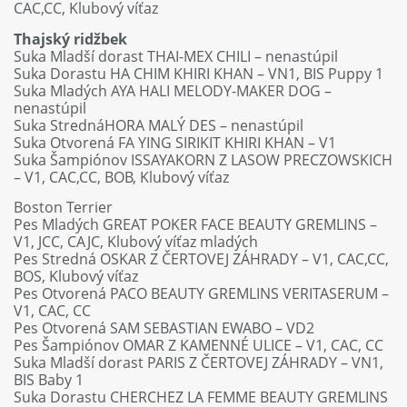
CAC,CC, Klubový víťaz
Thajský ridžbek
Suka Mladší dorast THAI-MEX CHILI – nenastúpil
Suka Dorastu HA CHIM KHIRI KHAN – VN1, BIS Puppy 1
Suka Mladých AYA HALI MELODY-MAKER DOG –
nenastúpil
Suka StrednáHORA MALÝ DES – nenastúpil
Suka Otvorená FA YING SIRIKIT KHIRI KHAN – V1
Suka Šampiónov ISSAYAKORN Z LASOW PRECZOWSKICH
– V1, CAC,CC, BOB, Klubový víťaz
Boston Terrier
Pes Mladých GREAT POKER FACE BEAUTY GREMLINS –
V1, JCC, CAJC, Klubový víťaz mladých
Pes Stredná OSKAR Z ČERTOVEJ ZÁHRADY – V1, CAC,CC,
BOS, Klubový víťaz
Pes Otvorená PACO BEAUTY GREMLINS VERITASERUM –
V1, CAC, CC
Pes Otvorená SAM SEBASTIAN EWABO – VD2
Pes Šampiónov OMAR Z KAMENNÉ ULICE – V1, CAC, CC
Suka Mladší dorast PARIS Z ČERTOVEJ ZÁHRADY – VN1,
BIS Baby 1
Suka Dorastu CHERCHEZ LA FEMME BEAUTY GREMLINS