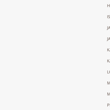
H
I
J
J
K
K
L
M
M
P