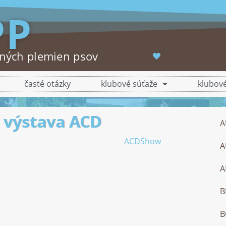
PP
tných plemien psov
časté otázky
klubové súťaže
klubové
 výstava ACD
A
A
A
B
B