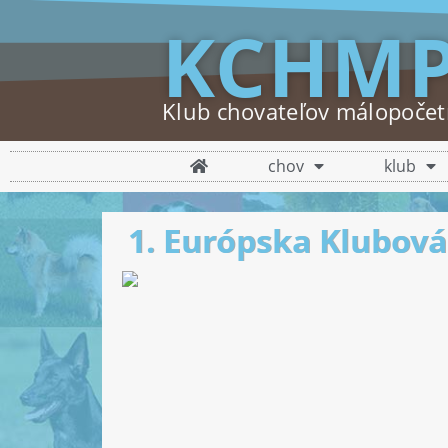
KCHM
Klub chovateľov málopoče
chov
klub
1. Európska Klubová