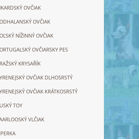
IKARDSKÝ OVČIAK
ODHALANSKÝ OVČIAK
OĽSKÝ NÍŽINNÝ OVČIAK
ORTUGALSKÝ OVČIARSKY PES
RAŽSKÝ KRYSAŘÍK
YRENEJSKÝ OVČIAK DLHOSRSTÝ
YRENEJSKÝ OVČIAK KRÁTKOSRSTÝ
USKÝ TOY
AARLOOSKÝ VLČIAK
IPERKA