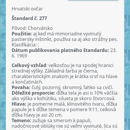
Hrvatski ovčar
Štandard č. 277
Pôvod: Chorvátsko
Použitie:
aj keď má mimoriadne vyvinutý
pastiersky inštinkt, používa sa aj ako strážny pes.
Klasifikácia: ;
Dátum publikovania platného štandardu:
23.
6. 1969
Celkový vzhľad
: veľkosťou je na spodej hranici
strednej výšky. Základná farba je čierna,
charakteristickým znakom je krátka srsť na hlave
a končatinách.
Povaha:
čulý, pozorný, skromný, ľahko sa cvičí.
Dôležité proporcie:
dĺžka tela je asi o 10% väčšia
ako výška v kohútiku, silueta je skoro štvorcová.
Hlava:
je pomerne malá, klinovitého tvaru, dĺžka
papule je k dĺžke temena v pomere 9:11, celková
dĺžka hlavy je asi 20 cm.
Temeno:
zužuje sa smerom k papuli,
nadočnicové oblúky nie sú veľmi vyvinuté, líca sú