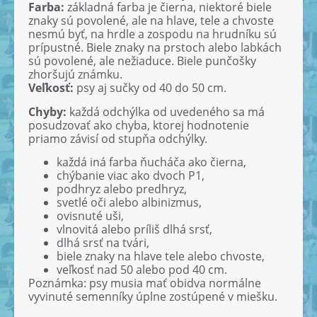
Farba:
základná farba je čierna, niektoré biele
znaky sú povolené, ale na hlave, tele a chvoste
nesmú byť, na hrdle a zospodu na hrudníku sú
prípustné. Biele znaky na prstoch alebo labkách
sú povolené, ale nežiaduce. Biele punčošky
zhoršujú známku.
Veľkosť:
psy aj sučky od 40 do 50 cm.
Chyby:
každá odchýlka od uvedeného sa má
posudzovať ako chyba, ktorej hodnotenie
priamo závisí od stupňa odchýlky.
každá iná farba ňucháča ako čierna,
chýbanie viac ako dvoch P1,
podhryz alebo predhryz,
svetlé oči alebo albinizmus,
ovisnuté uši,
vlnovitá alebo príliš dlhá srsť,
dlhá srsť na tvári,
biele znaky na hlave tele alebo chvoste,
veľkosť nad 50 alebo pod 40 cm.
Poznámka: psy musia mať obidva normálne
vyvinuté semenníky úplne zostúpené v miešku.