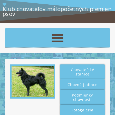
Klub chovateľov málopočetných plemien
psov
Chovateľské
stanice
Chovné jedince
Podmienky
chovnosti
Fotogaléria