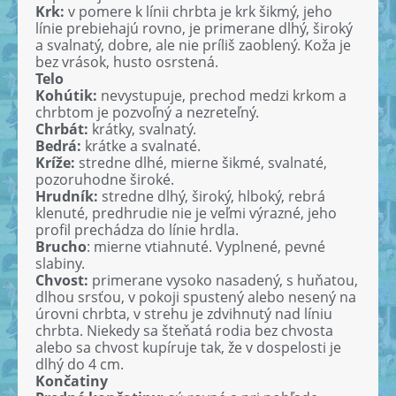
Krk:
v pomere k línii chrbta je krk šikmý, jeho
línie prebiehajú rovno, je primerane dlhý, široký
a svalnatý, dobre, ale nie príliš zaoblený. Koža je
bez vrások, husto osrstená.
Telo
Kohútik:
nevystupuje, prechod medzi krkom a
chrbtom je pozvoľný a nezreteľný.
Chrbát:
krátky, svalnatý.
Bedrá:
krátke a svalnaté.
Kríže:
stredne dlhé, mierne šikmé, svalnaté,
pozoruhodne široké.
Hrudník:
stredne dlhý, široký, hlboký, rebrá
klenuté, predhrudie nie je veľmi výrazné, jeho
profil prechádza do línie hrdla.
Brucho
: mierne vtiahnuté. Vyplnené, pevné
slabiny.
Chvost:
primerane vysoko nasadený, s huňatou,
dlhou srsťou, v pokoji spustený alebo nesený na
úrovni chrbta, v strehu je zdvihnutý nad líniu
chrbta. Niekedy sa šteňatá rodia bez chvosta
alebo sa chvost kupíruje tak, že v dospelosti je
dlhý do 4 cm.
Končatiny