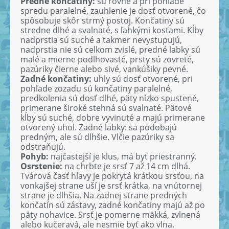
Predné končatiny:
sú rovné a pri pohľade
spredu paralelné, zauhlenie je dosť otvorené, čo
spôsobuje skôr strmý postoj. Končatiny sú
stredne dlhé a svalnaté, s ľahkými kosťami. Kĺby
nadprstia sú suché a takmer nevystupujú,
nadprstia nie sú celkom zvislé, predné labky sú
malé a mierne podlhovasté, prsty sú zovreté,
pazúriky čierne alebo sivé, vankúšiky pevné.
Zadné končatiny:
uhly sú dosť otvorené, pri
pohľade zozadu sú končatiny paralelné,
predkolenia sú dosť dlhé, päty nízko spustené,
primerane široké stehná sú svalnaté. Pätové
kĺby sú suché, dobre vyvinuté a majú primerane
otvorený uhol. Zadné labky: sa podobajú
predným, ale sú dlhšie. Vlčie pazúriky sa
odstraňujú.
Pohyb:
najčastejší je klus, má byť priestranný.
Osrstenie:
na chrbte je srsť 7 až 14 cm dlhá.
Tvárová časť hlavy je pokrytá krátkou srsťou, na
vonkajšej strane uší je srsť krátka, na vnútornej
strane je dlhšia. Na zadnej strane predných
končatín sú zástavy, zadné končatiny majú až po
päty nohavice. Srsť je pomerne mäkká, zvlnená
alebo kučeravá, ale nesmie byť ako vlna.