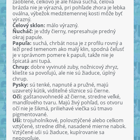
zaoblené, celkovo je ale hlava suchá, čelová
brázda nie je výrazná, pri pohľade zhora je lebka
oválna, výbežok medzitemennej kosti môže byť
výrazný.
Čelový sklon:
málo výrazný.
Ňucháč:
je vždy čierny, nepresahuje predný
okraj papule.
Papuľa:
suchá, chrbát nosa je z profilu rovný a
leží pred temenom ako malý klin, spodná čeľusť
je v správnom pomere k papuli, takže nie je
špicatá ani tupá.
Chrup:
dobre vyvinuté zuby, nožnicový zhryz,
kliešte sa povoľujú, ale nie sú žiaduce, úplný
chrup.
Pysky:
sú tenké, napnuté a pružné, majú
uzavretý kútik, viditeľné sliznice sú čierne.
Oči:
gaštanovohnedé až čierne, stredne veľké,
mandľového tvaru. Majú živý pohľad, os otvoru
očí nie je šikmá, priliehavé viečka sú tmavo
pigmentované.
Uši:
trojuholníkové, polovztýčené alebo celkom
vztýčené, stredne dlhé, nasadené mierne nabok.
Vztýčené uši sú žiaduce, kupírovanie sa
nepovoľuje.