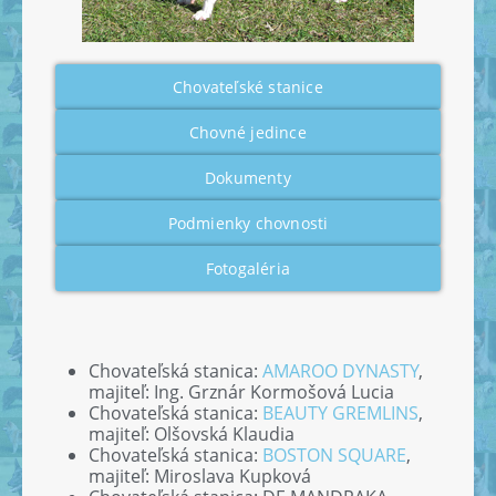
Chovateľské stanice
Chovné jedince
Dokumenty
Podmienky chovnosti
Fotogaléria
Chovateľská stanica:
AMAROO DYNASTY
,
majiteľ: Ing. Grznár Kormošová Lucia
Chovateľská stanica:
BEAUTY GREMLINS
,
majiteľ: Olšovská Klaudia
Chovateľská stanica:
BOSTON SQUARE
,
majiteľ: Miroslava Kupková