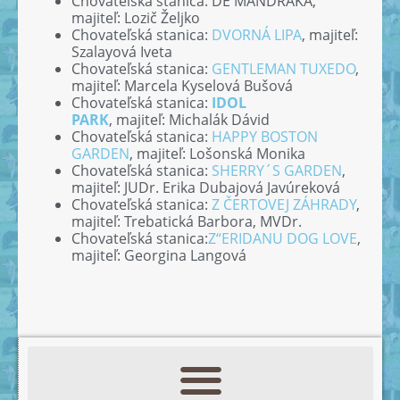
Chovateľská stanica: DE MANDRAKA,
majiteľ: Lozič Željko
Chovateľská stanica:
DVORNÁ LIPA
, majiteľ:
Szalayová Iveta
Chovateľská stanica:
GENTLEMAN TUXEDO
,
majiteľ: Marcela Kyselová Bušová
Chovateľská stanica:
IDOL
PARK
, majiteľ: Michalák Dávid
Chovateľská stanica:
HAPPY BOSTON
GARDEN
, majiteľ: Lošonská Monika
Chovateľská stanica:
SHERRY´S GARDEN
,
majiteľ: JUDr. Erika Dubajová Javúreková
Chovateľská stanica:
Z ČERTOVEJ ZÁHRADY
,
majiteľ: Trebatická Barbora, MVDr.
Chovateľská stanica:
Z“ERIDANU DOG LOVE
,
majiteľ: Georgina Langová